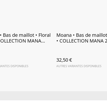
 Bas de maillot • Floral
Moana • Bas de maillot
 COLLECTION MANA
• COLLECTION MANA 
32,50 €
IANTES DISPONIBLES
AUTRES VARIANTES DISPONIBLES
us
Conditions
Politique de
Politiq