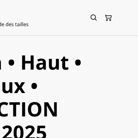
e des tailles
• Haut •
ux •
CTION
2025