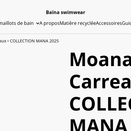
Baïna swimwear
aillots de bain
A propos
Matière recyclée
Accessoires
Guid
eaux • COLLECTION MANA 2025
Moana 
Carrea
COLLE
MANA 