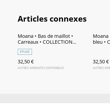
Articles connexes
Moana • Bas de maillot •
Moana •
Carreaux • COLLECTION
bleu •
MANA 2025
2025
ÉPUISÉ
32,50 €
32,50 €
AUTRES VARIANTES DISPONIBLES
AUTRES VAR
Contactez-no