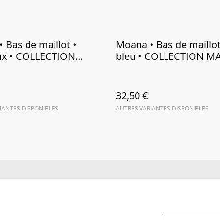
 Bas de maillot •
Moana • Bas de maillot 
ux • COLLECTION
bleu • COLLECTION M
2025
2025
32,50 €
IANTES DISPONIBLES
AUTRES VARIANTES DISPONIBLES
us
Conditions
Politique de
Politiq
confidentialité