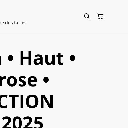
e des tailles
• Haut •
rose •
CTION
2025