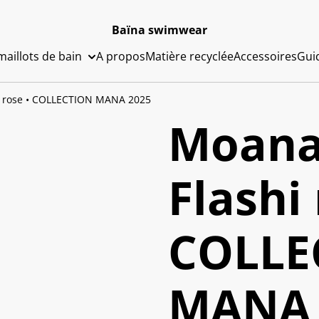
Baïna swimwear
aillots de bain
A propos
Matière recyclée
Accessoires
Guid
hi rose • COLLECTION MANA 2025
Moana 
Flashi 
COLLE
MANA 