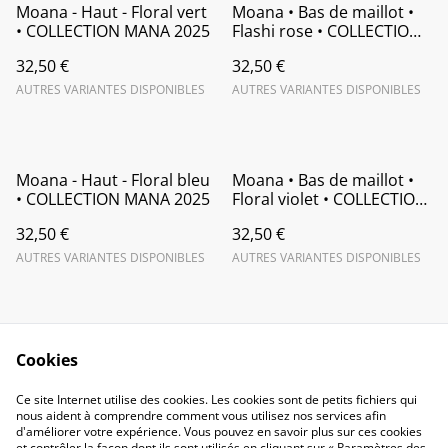
Moana - Haut - Floral vert
Moana • Bas de maillot •
• COLLECTION MANA 2025
Flashi rose • COLLECTION
MANA 2025
32,50 €
32,50 €
AUTRES VARIANTES DISPONIBLES
AUTRES VARIANTES DISPONIBLES
Moana - Haut - Floral bleu
Moana • Bas de maillot •
• COLLECTION MANA 2025
Floral violet • COLLECTION
MANA 2025
32,50 €
32,50 €
AUTRES VARIANTES DISPONIBLES
AUTRES VARIANTES DISPONIBLES
Cookies
Ce site Internet utilise des cookies. Les cookies sont de petits fichiers qui
nous aident à comprendre comment vous utilisez nos services afin
Contactez-nous
Conditions
d'améliorer votre expérience. Vous pouvez en savoir plus sur ces cookies
Politique de
Politique de cookies
et contrôler la façon dont ils sont utilisés en cliquant sur « Paramètres des