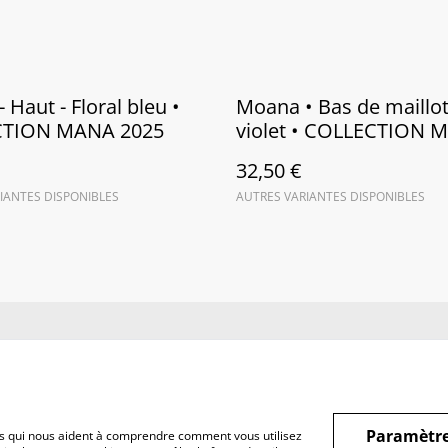
 Haut - Floral bleu •
Moana • Bas de maillot 
CTION MANA 2025
violet • COLLECTION 
2025
32,50 €
IANTES DISPONIBLES
AUTRES VARIANTES DISPONIBLES
us
Conditions
Politique de
Politiq
confidentialité
Paramètre
hiers qui nous aident à comprendre comment vous utilisez