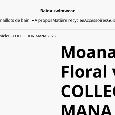
Baïna swimwear
aillots de bain
A propos
Matière recyclée
Accessoires
Guid
l violet • COLLECTION MANA 2025
Moana 
Floral 
COLLE
MANA 